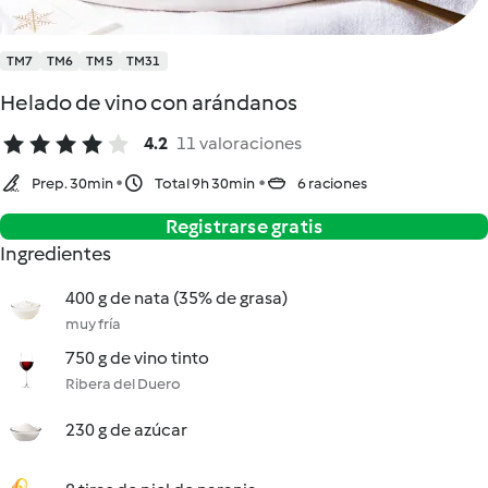
TM7
TM6
TM5
TM31
Helado de vino con arándanos
4.2
11 valoraciones
Prep. 30min
Total 9h 30min
6 raciones
Registrarse gratis
Ingredientes
400 g de nata (35% de grasa)
muy fría
750 g de vino tinto
Ribera del Duero
230 g de azúcar