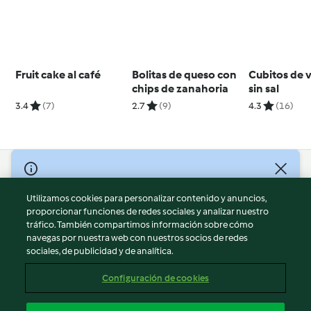
Fruit cake al café
Bolitas de queso con
Cubitos de 
chips de zanahoria
sin sal
3.4
(7)
2.7
(9)
4.3
(16)
© Copyright 2026
Utilizamos cookies para personalizar contenido y anuncios,
Términos de uso
proporcionar funciones de redes sociales y analizar nuestro
Política de privacidad
tráfico. También compartimos información sobre cómo
Aviso legal
navegas por nuestra web con nuestros socios de redes
sociales, de publicidad y de analítica.
Información legal
Cookies
Configuración de cookies
Reportar contenido
Cancelar suscripción