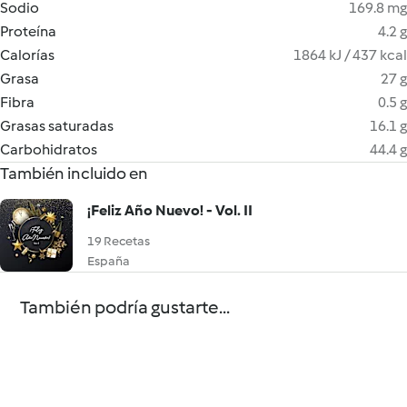
Sodio
169.8 mg
Proteína
4.2 g
Calorías
1864 kJ / 437 kcal
Grasa
27 g
Fibra
0.5 g
Grasas saturadas
16.1 g
Carbohidratos
44.4 g
También incluido en
¡Feliz Año Nuevo! - Vol. II
19 Recetas
España
También podría gustarte...