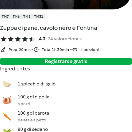
TM7
TM6
TM5
TM31
Zuppa di pane, cavolo nero e Fontina
4.3
74 valoraciones
Prep. 20min
Total 1h 30min
4 porzioni
Registrarse gratis
Ingredientes
1 spicchio di aglio
100 g di cipolla
a pezzi
100 g di carota
pelata e a pezzi
80 g di sedano