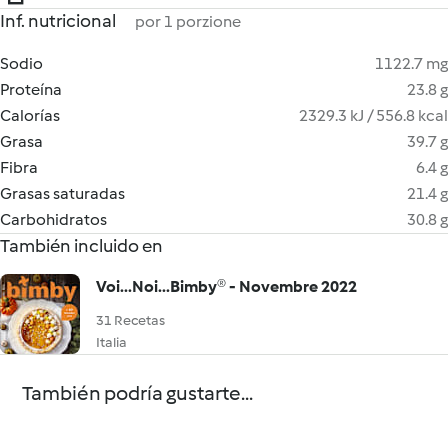
Inf. nutricional
por 1 porzione
Sodio
1122.7 mg
Proteína
23.8 g
Calorías
2329.3 kJ / 556.8 kcal
Grasa
39.7 g
Fibra
6.4 g
Grasas saturadas
21.4 g
Carbohidratos
30.8 g
También incluido en
Voi...Noi...Bimby® - Novembre 2022
31 Recetas
Italia
También podría gustarte...