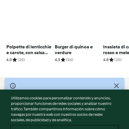
Polpette di lenticchie
Burger di quinoa e
Insalata di 
e carote, con salsa
verdure
rosso e mel
allo yogurt e curry
4.0
(20)
4.3
(54)
4.8
(20)
© Copyright 2026
Utilizamos cookies para personalizar contenido y anuncios,
Términos de uso
proporcionar funciones de redes sociales y analizar nuestro
Política de privacidad
tráfico. También compartimos información sobre cómo
Aviso legal
navegas por nuestra web con nuestros socios de redes
sociales, de publicidad y de analítica.
Información legal