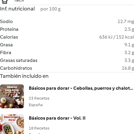
Inf. nutricional
por 100 g
Sodio
12.7 mg
Proteína
2.5 g
Calorías
636 kJ / 152 kcal
Grasa
9.1 g
Fibra
3.2 g
Grasas saturadas
3.3 g
Carbohidratos
16.8 g
También incluido en
Básicos para dorar - Cebollas, puerros y chalotas
23 Recetas
España
Básicos para dorar - Vol. II
18 Recetas