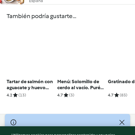
España
También podría gustarte...
Tartar de salmón con
Menú: Solomillo de
Gratinado d
aguacate y huevo
cerdo al vacío. Puré
mollet
de patatas y
4.2
(13)
4.7
(3)
4.7
(83)
espinacas. Manzanas
al vino
© Copyright 2026