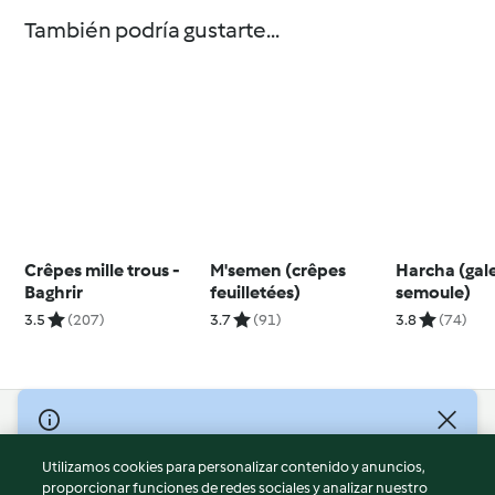
También podría gustarte...
Crêpes mille trous -
M'semen (crêpes
Harcha (gal
Baghrir
feuilletées)
semoule)
3.5
(207)
3.7
(91)
3.8
(74)
© Copyright 2026
Utilizamos cookies para personalizar contenido y anuncios,
Términos de uso
proporcionar funciones de redes sociales y analizar nuestro