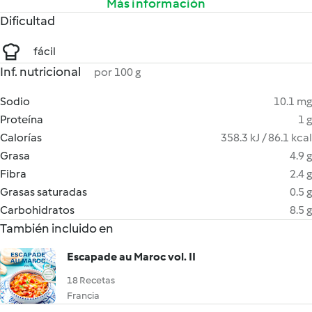
Más información
Dificultad
fácil
Inf. nutricional
por 100 g
Sodio
10.1 mg
Proteína
1 g
Calorías
358.3 kJ / 86.1 kcal
Grasa
4.9 g
Fibra
2.4 g
Grasas saturadas
0.5 g
Carbohidratos
8.5 g
También incluido en
Escapade au Maroc vol. II
18 Recetas
Francia