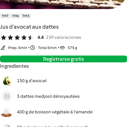
TM7
TM6
TM5
Jus d'avocat aux dattes
4.4
159 valoraciones
Prep. 5min
Total 5min
575 g
Registrarse gratis
Ingredientes
150 g d'avocat
3 dattes medjool dénoyautées
400 g de boisson végétale à l'amande