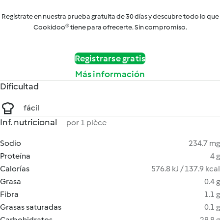
Regístrate en nuestra prueba gratuita de 30 días y descubre todo lo que
Cookidoo® tiene para ofrecerte. Sin compromiso.
Registrarse gratis
Más información
Dificultad
fácil
Inf. nutricional
por 1 pièce
Sodio
234.7 mg
Proteína
4 g
Calorías
576.8 kJ / 137.9 kcal
Grasa
0.4 g
Fibra
1.1 g
Grasas saturadas
0.1 g
Carbohidratos
28.8 g