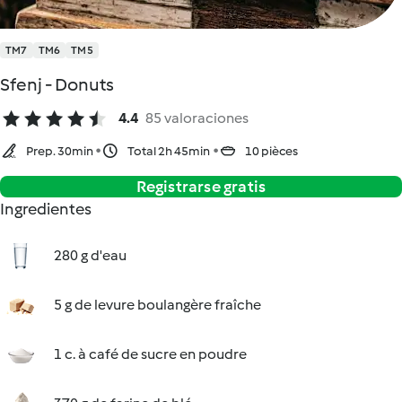
TM7
TM6
TM5
Sfenj - Donuts
4.4
85 valoraciones
Prep. 30min
Total 2h 45min
10 pièces
Registrarse gratis
Ingredientes
280 g d'eau
5 g de levure boulangère fraîche
1 c. à café de sucre en poudre