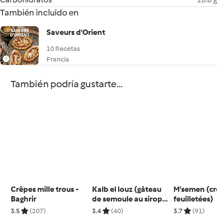
También incluido en
Saveurs d'Orient
10 Recetas
Francia
También podría gustarte...
Crêpes mille trous -
Kalb el louz (gâteau
M'semen (c
Baghrir
de semoule au sirop
feuilletées)
de fleur d’oranger)
3.5
(207)
3.4
(40)
3.7
(91)