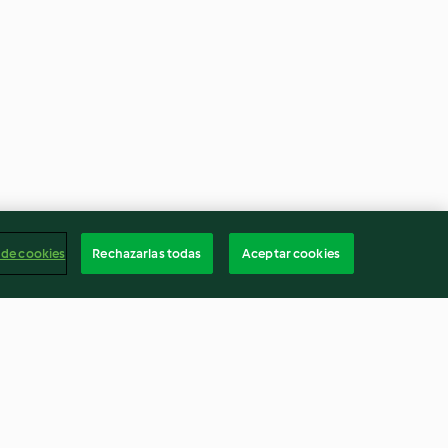
 de cookies
Rechazarlas todas
Aceptar cookies
Pato con salsa de arándanos y
verduras salteadas en cocción