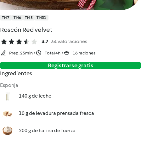
TM7
TM6
TM5
TM31
Roscón Red velvet
3.7
34 valoraciones
Prep. 25min
Total 4h
16 raciones
Registrarse gratis
Ingredientes
Esponja
140 g de leche
10 g de levadura prensada fresca
200 g de harina de fuerza