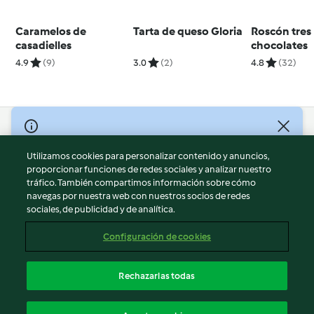
Caramelos de
Tarta de queso Gloria
Roscón tres
casadielles
chocolates
4.9
(9)
3.0
(2)
4.8
(32)
© Copyright 2026
Utilizamos cookies para personalizar contenido y anuncios,
Términos de uso
proporcionar funciones de redes sociales y analizar nuestro
Política de privacidad
tráfico. También compartimos información sobre cómo
Aviso legal
navegas por nuestra web con nuestros socios de redes
sociales, de publicidad y de analítica.
Información legal
Cookies
Configuración de cookies
Reportar contenido
Cancelar suscripción
Rechazarlas todas
Declaración de accesibilidad