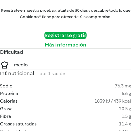
Regístrate en nuestra prueba gratuita de 30 días y descubre todo lo que
Cookidoo® tiene para ofrecerte. Sin compromiso.
Registrarse gratis
Más información
Dificultad
medio
Inf. nutricional
por 1 ración
Sodio
76.3 mg
Proteína
6.6 g
Calorías
1839 kJ / 439 kcal
Grasa
20.5 g
Fibra
1.5 g
Grasas saturadas
11.4 g