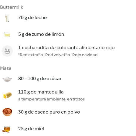
Buttermilk
70 g de leche
5 g de zumo de limón
1 cucharadita de colorante alimentario rojo
"Red extra" o "Red velvet" o "Rojo navidad"
Masa
80 - 100 g de azúcar
110 g de mantequilla
a temperatura ambiente, en trozos
30 g de cacao puro en polvo
25 g de miel