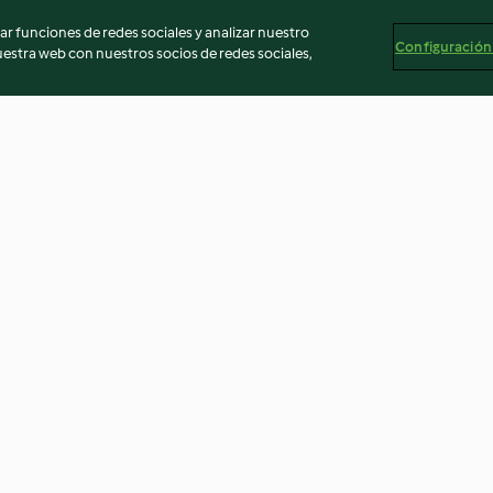
r funciones de redes sociales y analizar nuestro
Configuración
stra web con nuestros socios de redes sociales,
Pollo teriyaki
Hamburguesa de
quinoa y chía
3.8
(65)
4.6
(134)
egal
Información legal
Cookies
Reportar contenido