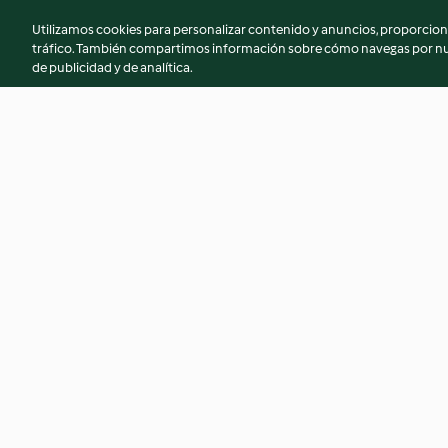
Utilizamos cookies para personalizar contenido y anuncios, proporciona
tráfico. También compartimos información sobre cómo navegas por nue
de publicidad y de analítica.
Tortitas de patata, zanahoria y
Harina integral
queso con dip de aguacate
3.1
(97)
5.0
(6)
© Copyright 2026
Términos de uso
Política de privacidad
Aviso l