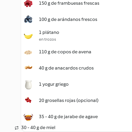
150 g de frambuesas frescas
100 g de arándanos frescos
1 plátano
en trozos
110 g de copos de avena
40 g de anacardos crudos
1 yogur griego
20 grosellas rojas (opcional)
35 - 40 g de jarabe de agave
30 - 40 g de miel