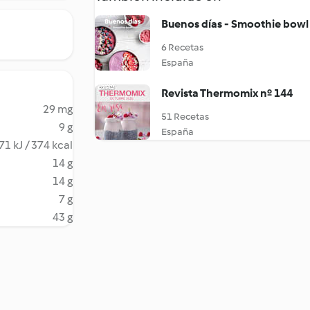
Buenos días - Smoothie bowl
6 Recetas
España
Revista Thermomix nº 144
29 mg
51 Recetas
9 g
España
71 kJ / 374 kcal
14 g
14 g
7 g
43 g