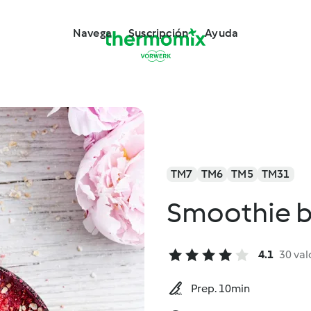
Navega
Suscripción
Ayuda
TM7
TM6
TM5
TM31
Smoothie b
4.1
30 val
Prep. 10min