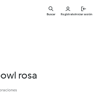
Ir
al
Buscar
Regístrate
Iniciar sesión
contenid
principal
owl rosa
oraciones