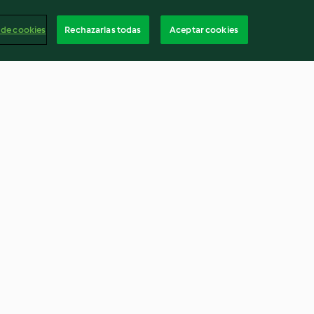
 de cookies
Rechazarlas todas
Aceptar cookies
 pollo con
Pollo en pepitoria
4.0
(26)
Españ
Cancelar suscripción