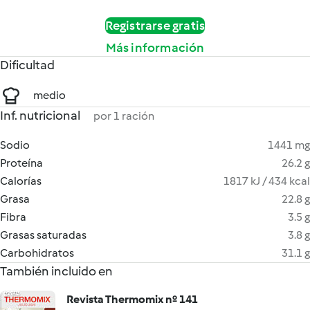
Registrarse gratis
Más información
Dificultad
medio
Inf. nutricional
por 1 ración
Sodio
1441 mg
Proteína
26.2 g
Calorías
1817 kJ / 434 kcal
Grasa
22.8 g
Fibra
3.5 g
Grasas saturadas
3.8 g
Carbohidratos
31.1 g
También incluido en
Revista Thermomix nº 141