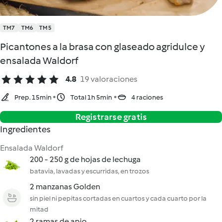
TM7
TM6
TM5
Picantones a la brasa con glaseado agridulce y
ensalada Waldorf
4.8
19 valoraciones
Prep. 15min
Total 1h 5min
4 raciones
Registrarse gratis
Ingredientes
Ensalada Waldorf
200 - 250 g de hojas de lechuga
batavia, lavadas y escurridas, en trozos
2 manzanas Golden
sin piel ni pepitas cortadas en cuartos y cada cuarto por la
mitad
2 ramas de apio