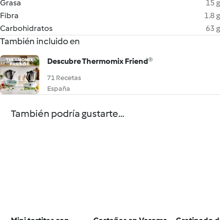
Grasa
15 g
Fibra
1.8 g
Carbohidratos
63 g
También incluido en
Descubre Thermomix Friend®
71 Recetas
España
También podría gustarte...