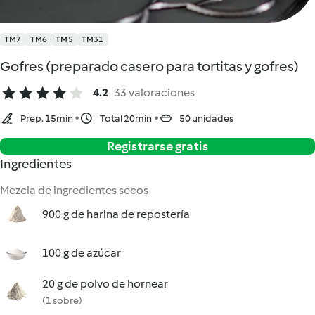
TM7
TM6
TM5
TM31
Gofres (preparado casero para tortitas y gofres)
4.2
33 valoraciones
Prep. 15min
Total 20min
50 unidades
Registrarse gratis
Ingredientes
Mezcla de ingredientes secos
900 g de harina de repostería
100 g de azúcar
20 g de polvo de hornear
(1 sobre)