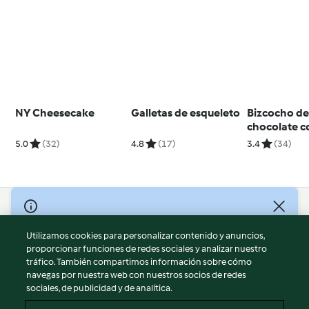
NY Cheesecake
Galletas de esqueleto
Bizcocho d
chocolate c
ingrediente
5.0
(32)
4.8
(17)
3.4
(34)
© Copyright 2026
Utilizamos cookies para personalizar contenido y anuncios,
Términos de uso
proporcionar funciones de redes sociales y analizar nuestro
Política de privacidad
tráfico. También compartimos información sobre cómo
Aviso legal
navegas por nuestra web con nuestros socios de redes
sociales, de publicidad y de analítica.
Información legal