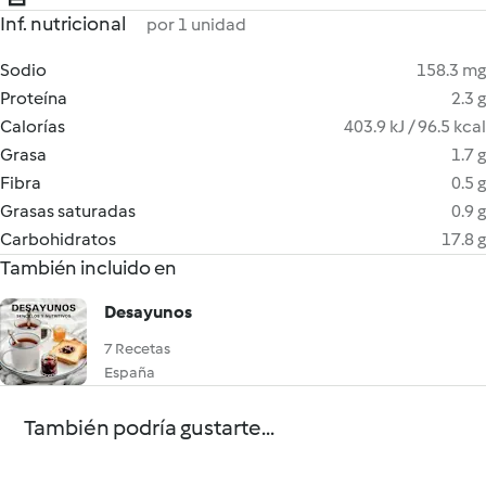
Inf. nutricional
por 1 unidad
Sodio
158.3 mg
Proteína
2.3 g
Calorías
403.9 kJ / 96.5 kcal
Grasa
1.7 g
Fibra
0.5 g
Grasas saturadas
0.9 g
Carbohidratos
17.8 g
También incluido en
Desayunos
7 Recetas
España
También podría gustarte...