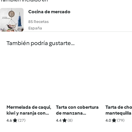
Cocina de mercado
85 Recetas
España
También podría gustarte...
Mermelada de caqui,
Tarta con cobertura
Tarta de cho
kiwi y naranja con
de manzana
mantequilla
jengibre
laminada
4.6
(27)
4.4
(8)
4.0
(79)