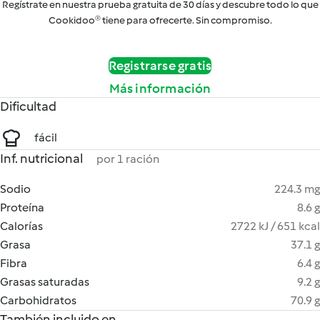
Regístrate en nuestra prueba gratuita de 30 días y descubre todo lo que
Cookidoo® tiene para ofrecerte. Sin compromiso.
Registrarse gratis
Más información
Dificultad
fácil
Inf. nutricional
por 1 ración
Sodio
224.3 mg
Proteína
8.6 g
Calorías
2722 kJ / 651 kcal
Grasa
37.1 g
Fibra
6.4 g
Grasas saturadas
9.2 g
Carbohidratos
70.9 g
También incluido en