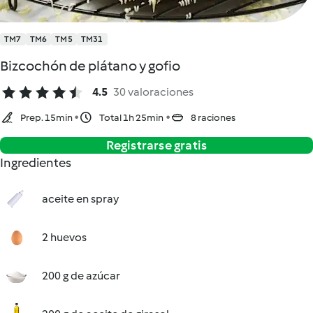
TM7
TM6
TM5
TM31
Bizcochón de plátano y gofio
4.5
30 valoraciones
Prep. 15min
Total 1h 25min
8 raciones
Registrarse gratis
Ingredientes
aceite en spray
2 huevos
200 g de azúcar