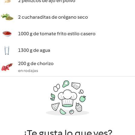
2 pellizcos de ajo en polvo
2 cucharaditas de orégano seco
1000 g de tomate frito estilo casero
1300 g de agua
200 g de chorizo
en rodajas
¿Te gusta lo que ves?