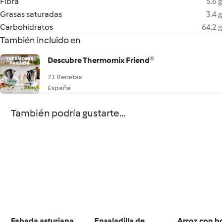
Fibra
5.6 g
Grasas saturadas
3.4 g
Carbohidratos
64.2 g
También incluido en
Descubre Thermomix Friend®
71 Recetas
España
También podría gustarte...
Fabada asturiana
Ensaladilla de
Arroz con 