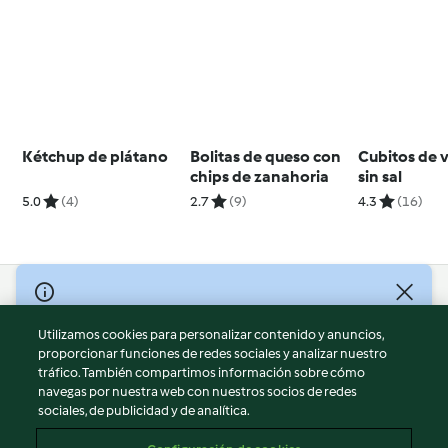
Kétchup de plátano
Bolitas de queso con
Cubitos de 
chips de zanahoria
sin sal
5.0
(4)
2.7
(9)
4.3
(16)
© Copyright 2026
Utilizamos cookies para personalizar contenido y anuncios,
Términos de uso
proporcionar funciones de redes sociales y analizar nuestro
Política de privacidad
tráfico. También compartimos información sobre cómo
Aviso legal
navegas por nuestra web con nuestros socios de redes
sociales, de publicidad y de analítica.
Información legal
Cookies