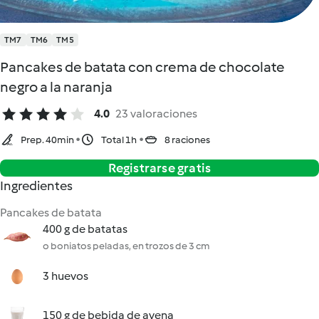
TM7
TM6
TM5
Pancakes de batata con crema de chocolate
negro a la naranja
4.0
23 valoraciones
Prep. 40min
Total 1h
8 raciones
Registrarse gratis
Ingredientes
Pancakes de batata
400 g de batatas
o boniatos peladas, en trozos de 3 cm
3 huevos
150 g de bebida de avena