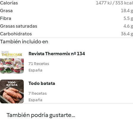
Calorías
1477 kJ / 353 kcal
Grasa
18.4 g
Fibra
5.5 g
Grasas saturadas
4.6 g
Carbohidratos
36.4 g
También incluido en
Revista Thermomix nº 134
71 Recetas
España
Todo batata
7 Recetas
España
También podría gustarte...