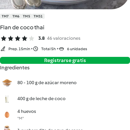
TM7
TM6
TM5
TM31
Flan de coco thai
3.8
46 valoraciones
Prep. 15min
Total 5h
6 unidades
Registrarse gratis
Ingredientes
80 - 100 g de azúcar moreno
400 g de leche de coco
4 huevos
"M"