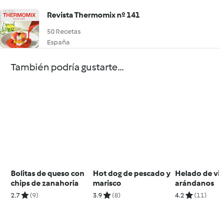
Revista Thermomix nº 141
50 Recetas
España
También podría gustarte...
Bolitas de queso con
Hot dog de pescado y
Helado de v
chips de zanahoria
marisco
arándanos
2.7
(9)
3.9
(8)
4.2
(11)