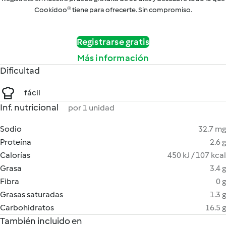
Cookidoo® tiene para ofrecerte. Sin compromiso.
Registrarse gratis
Más información
Dificultad
fácil
Inf. nutricional
por 1 unidad
Sodio
32.7 mg
Proteína
2.6 g
Calorías
450 kJ / 107 kcal
Grasa
3.4 g
Fibra
0 g
Grasas saturadas
1.3 g
Carbohidratos
16.5 g
También incluido en