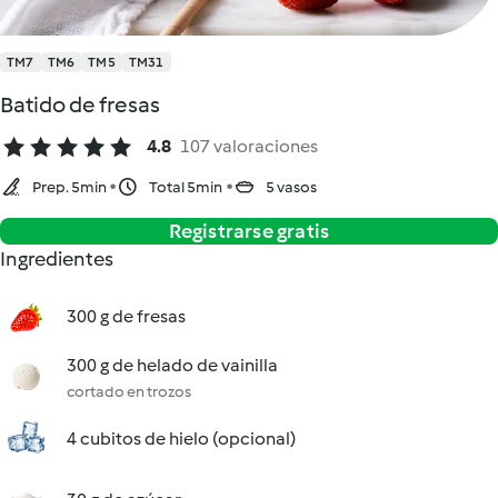
TM7
TM6
TM5
TM31
Batido de fresas
4.8
107 valoraciones
Prep. 5min
Total 5min
5 vasos
Registrarse gratis
Ingredientes
300 g de fresas
300 g de helado de vainilla
cortado en trozos
4 cubitos de hielo (opcional)