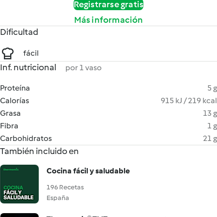
Registrarse gratis
Más información
Dificultad
fácil
Inf. nutricional
por 1 vaso
Proteína
5 g
Calorías
915 kJ / 219 kcal
Grasa
13 g
Fibra
1 g
Carbohidratos
21 g
También incluido en
Cocina fácil y saludable
196 Recetas
España