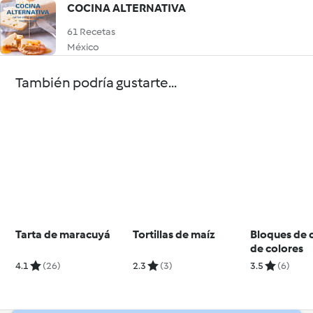
COCINA ALTERNATIVA
61 Recetas
México
También podría gustarte...
Tarta de maracuyá
Tortillas de maíz
Bloques de 
de colores
4.1
(26)
2.3
(3)
3.5
(6)