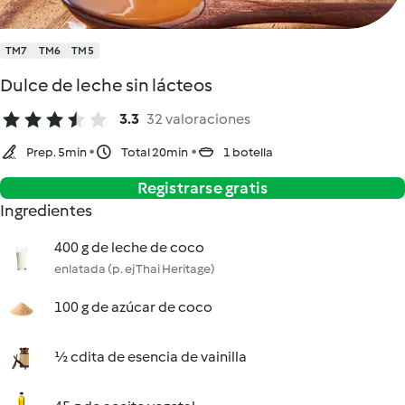
TM7
TM6
TM5
Dulce de leche sin lácteos
3.3
32 valoraciones
Prep. 5min
Total 20min
1 botella
Registrarse gratis
Ingredientes
400 g de leche de coco
enlatada (p. ej Thai Heritage)
100 g de azúcar de coco
½ cdita de esencia de vainilla