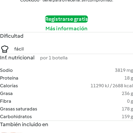
Cookidoo® tiene para ofrecerte. Sin compromiso.
Registrarse gratis
Más información
Dificultad
fácil
Inf. nutricional
por 1 botella
Sodio
3819 mg
Proteína
18 g
Calorías
11290 kJ / 2688 kcal
Grasa
236 g
Fibra
0 g
Grasas saturadas
178 g
Carbohidratos
159 g
También incluido en