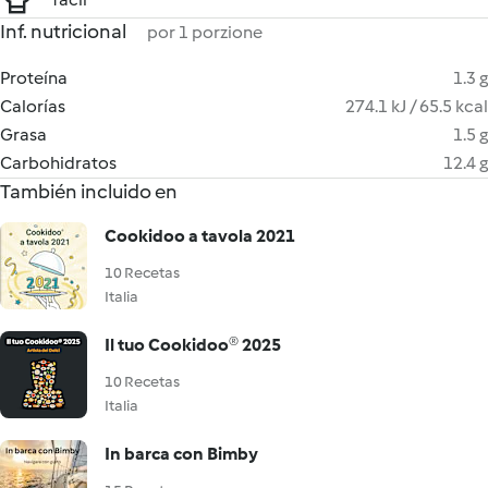
Inf. nutricional
por 1 porzione
Proteína
1.3 g
Calorías
274.1 kJ / 65.5 kcal
Grasa
1.5 g
Carbohidratos
12.4 g
También incluido en
Cookidoo a tavola 2021
10 Recetas
Italia
Il tuo Cookidoo® 2025
10 Recetas
Italia
In barca con Bimby