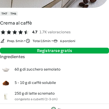
TM7
TM6
Crema al caffè
4.7
1.7K valoraciones
Prep. 5min
Total 15min
6 porzioni
Registrarse gratis
Ingredientes
60 g di zucchero semolato
5 - 10 g di caffè solubile
250 g di latte scremato
congelato a cubetti (2-3 cm)