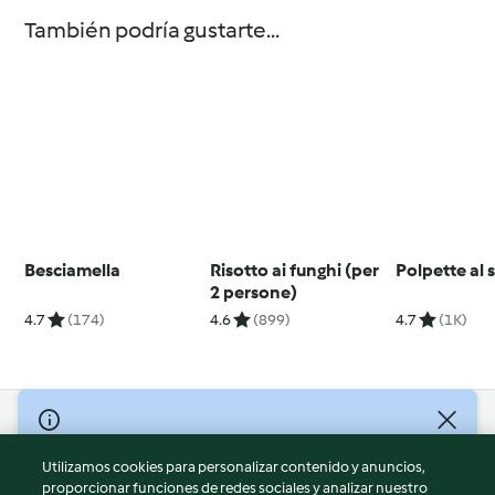
También podría gustarte...
Besciamella
Risotto ai funghi (per
Polpette al 
2 persone)
4.7
(174)
4.6
(899)
4.7
(1K)
© Copyright 2026
Utilizamos cookies para personalizar contenido y anuncios,
Términos de uso
proporcionar funciones de redes sociales y analizar nuestro