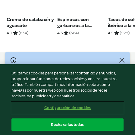
Crema de calabacín y
Espinacas con
Tacos de sol
aguacate
garbanzos a la
ibérico a la
sevillana
4.1
(634)
4.3
(664)
4.5
(522)
© Copyright 2026
Utilizamos cookies para personalizar contenido y anuncios,
Términos de uso
proporcionar funciones de redes sociales y analizar nuestro
Política de privacidad
tráfico. También compartimos información sobre cómo
Aviso legal
navegas por nuestra web con nuestros socios de redes
sociales, de publicidad y de analítica.
Información legal
Cookies
Configuración de cookies
Reportar contenido
Cancelar suscripción
Rechazarlas todas
Declaración de accesibilidad