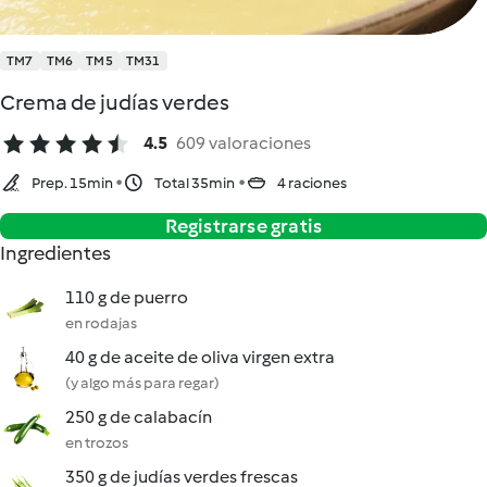
TM7
TM6
TM5
TM31
Crema de judías verdes
4.5
609 valoraciones
Prep. 15min
Total 35min
4 raciones
Registrarse gratis
Ingredientes
110 g de puerro
en rodajas
40 g de aceite de oliva virgen extra
(y algo más para regar)
250 g de calabacín
en trozos
350 g de judías verdes frescas