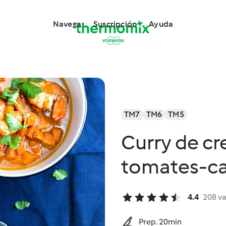
Navega
Suscripción
Ayuda
TM7
TM6
TM5
Curry de cr
tomates-ca
4.4
208 v
Prep. 20min