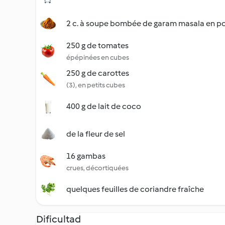
2 c. à soupe bombée de garam masala en p
250 g de tomates
épépinées en cubes
250 g de carottes
(3), en petits cubes
400 g de lait de coco
de la fleur de sel
16 gambas
crues, décortiquées
quelques feuilles de coriandre fraîche
Dificultad