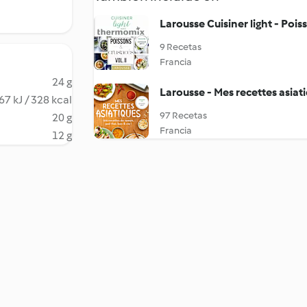
Larousse Cuisiner light - Poiss
9 Recetas
Francia
24 g
Larousse - Mes recettes asiat
67 kJ / 328 kcal
97 Recetas
20 g
Francia
12 g