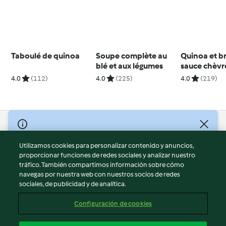
Taboulé de quinoa
Soupe complète au
Quinoa et br
blé et aux légumes
sauce chèvr
noisettes
4.0
(112)
4.0
(225)
4.0
(219)
© Copyright 2026
Utilizamos cookies para personalizar contenido y anuncios,
Términos de uso
proporcionar funciones de redes sociales y analizar nuestro
Política de privacidad
tráfico. También compartimos información sobre cómo
Aviso legal
navegas por nuestra web con nuestros socios de redes
sociales, de publicidad y de analítica.
Información legal
Cookies
Configuración de cookies
Reportar contenido