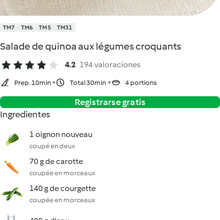
TM7
TM6
TM5
TM31
Salade de quinoa aux légumes croquants
4.2
194 valoraciones
Prep. 10min
Total 30min
4 portions
Registrarse gratis
Ingredientes
1 oignon nouveau
coupé en deux
70 g de carotte
coupée en morceaux
140 g de courgette
coupée en morceaux