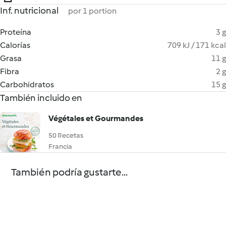
Inf. nutricional
por 1 portion
Proteína
3 g
Calorías
709 kJ / 171 kcal
Grasa
11 g
Fibra
2 g
Carbohidratos
15 g
También incluido en
Végétales et Gourmandes
50 Recetas
Francia
También podría gustarte...