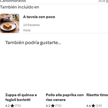
Carbohidratos
30.6 g
También incluido en
A tavola con poco
10 Recetas
Italia
También podría gustarte...
Zuppa di quinoa e
Pollo alla paprika con
Risotto tim
fagioli borlotti
riso venere
4.1
(72)
4.2
(72)
4.6
(19)