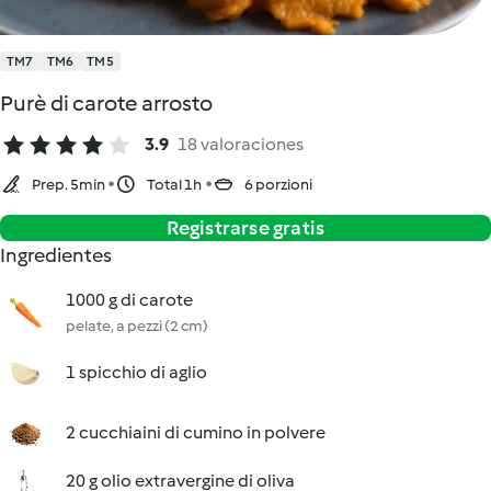
TM7
TM6
TM5
Purè di carote arrosto
3.9
18 valoraciones
Prep. 5min
Total 1h
6 porzioni
Registrarse gratis
Ingredientes
1000 g di carote
pelate, a pezzi (2 cm)
1 spicchio di aglio
2 cucchiaini di cumino in polvere
20 g olio extravergine di oliva