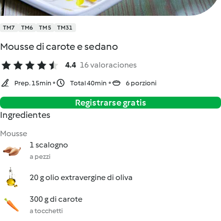
TM7
TM6
TM5
TM31
Mousse di carote e sedano
4.4
16 valoraciones
Prep. 15min
Total 40min
6 porzioni
Registrarse gratis
Ingredientes
Mousse
1 scalogno
a pezzi
20 g olio extravergine di oliva
300 g di carote
a tocchetti