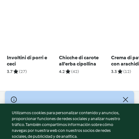
Involtini di porri e
Chicche di carote
Crema di pa
ceci
all'erba cipollina
con arachidi
coriandolo
3.7
(27)
4.2
(42)
3.3
(12)
© Copyright 2026
Utilizamos cookies para personalizar contenido y anuncios,
Términos de uso
proporcionar funciones de redes sociales y analizar nuestro
Política de privacidad
tráfico. También compartimos información sobre cómo
Aviso legal
navegas por nuestra web con nuestros socios de redes
sociales, de publicidad y de analítica.
Información legal