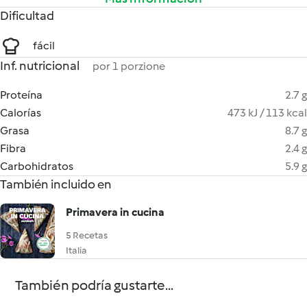
Dificultad
fácil
Inf. nutricional
por 1 porzione
Proteína
2.7 g
Calorías
473 kJ / 113 kcal
Grasa
8.7 g
Fibra
2.4 g
Carbohidratos
5.9 g
También incluido en
Primavera in cucina
5 Recetas
Italia
También podría gustarte...