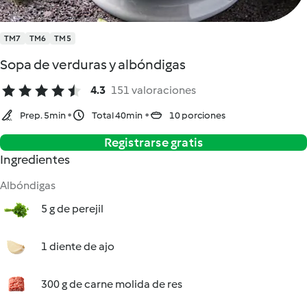
TM7
TM6
TM5
Sopa de verduras y albóndigas
4.3
151 valoraciones
Prep. 5min
Total 40min
10 porciones
Registrarse gratis
Ingredientes
Albóndigas
5 g de perejil
1 diente de ajo
300 g de carne molida de res