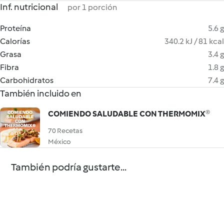
Inf. nutricional
por 1 porción
Proteína
5.6 g
Calorías
340.2 kJ / 81 kcal
Grasa
3.4 g
Fibra
1.8 g
Carbohidratos
7.4 g
También incluido en
COMIENDO SALUDABLE CON THERMOMIX®
70 Recetas
México
También podría gustarte...