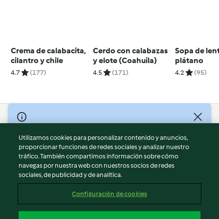
Crema de calabacita,
Cerdo con calabazas
Sopa de len
cilantro y chile
y elote (Coahuila)
plátano
4.7
(177)
4.5
(171)
4.2
(95)
© Copyright 2026
Utilizamos cookies para personalizar contenido y anuncios,
Términos de uso
proporcionar funciones de redes sociales y analizar nuestro
Política de privacidad
tráfico. También compartimos información sobre cómo
Aviso legal
navegas por nuestra web con nuestros socios de redes
sociales, de publicidad y de analítica.
Información legal
Cookies
Configuración de cookies
Reportar contenido
Cancelar suscripción