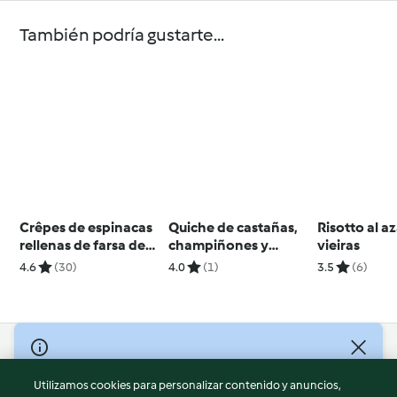
También podría gustarte...
Crêpes de espinacas
Quiche de castañas,
Risotto al a
rellenas de farsa de
champiñones y
vieiras
pollo
arándanos
4.6
(30)
4.0
(1)
3.5
(6)
© Copyright 2026
Utilizamos cookies para personalizar contenido y anuncios,
Términos de uso