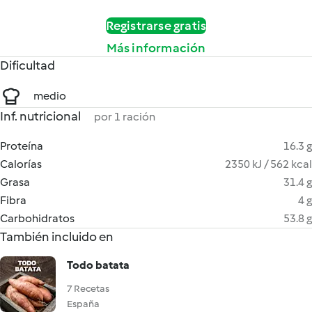
Registrarse gratis
Más información
Dificultad
medio
Inf. nutricional
por 1 ración
Proteína
16.3 g
Calorías
2350 kJ / 562 kcal
Grasa
31.4 g
Fibra
4 g
Carbohidratos
53.8 g
También incluido en
Todo batata
7 Recetas
España