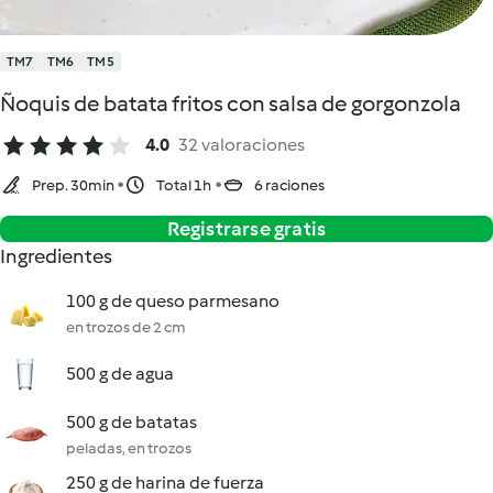
TM7
TM6
TM5
Ñoquis de batata fritos con salsa de gorgonzola
4.0
32 valoraciones
Prep. 30min
Total 1h
6 raciones
Registrarse gratis
Ingredientes
100 g de queso parmesano
en trozos de 2 cm
500 g de agua
500 g de batatas
peladas, en trozos
250 g de harina de fuerza