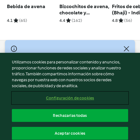
Bebida de avena
Bizcochitos de avena,
Fritos de ce
chocolate y
(Bhaji) - Ind
mandarina
4.1
(65)
4.4
(162)
4.8
(56)
© Copyright 2026
Utilizamos cookies para personalizar contenido y anuncios,
Términos de uso
proporcionar funciones de redes sociales y analizar nuestro
Política de privacidad
tráfico. También compartimos información sobre cómo
Aviso legal
navegas por nuestra web con nuestros socios de redes
sociales, de publicidad y de analítica.
Información legal
Cookies
Configuración de cookies
Reportar contenido
Cancelar suscripción
Rechazarlas todas
Declaración de accesibilidad
Español
Aceptar cookies