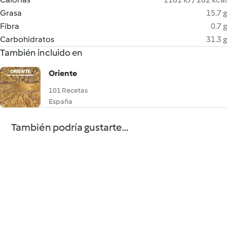
Grasa
15.7 g
Fibra
0.7 g
Carbohidratos
31.3 g
También incluido en
Oriente
101 Recetas
España
También podría gustarte...