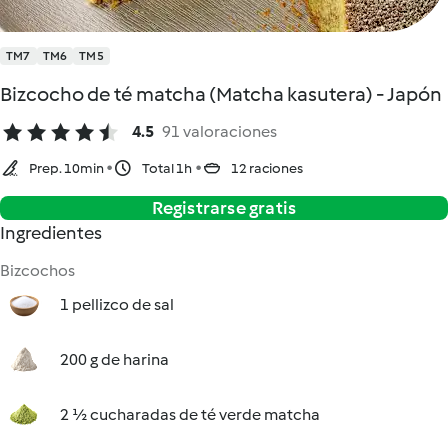
TM7
TM6
TM5
Bizcocho de té matcha (Matcha kasutera) - Japón
4.5
91 valoraciones
Prep. 10min
Total 1h
12 raciones
Registrarse gratis
Ingredientes
Bizcochos
1 pellizco de sal
200 g de harina
2 ½ cucharadas de té verde matcha