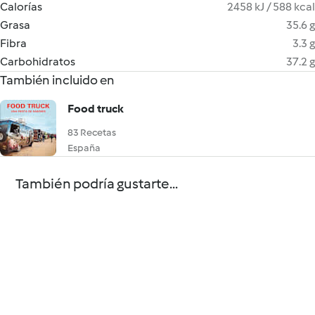
Calorías
2458 kJ / 588 kcal
Grasa
35.6 g
Fibra
3.3 g
Carbohidratos
37.2 g
También incluido en
Food truck
83 Recetas
España
También podría gustarte...