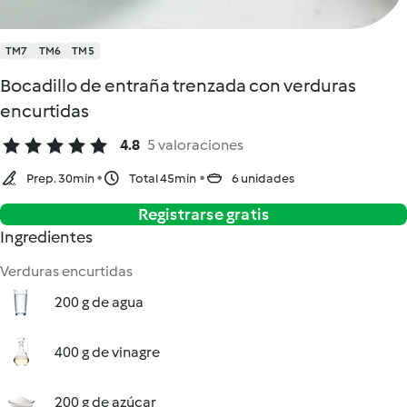
TM7
TM6
TM5
Bocadillo de entraña trenzada con verduras
encurtidas
4.8
5 valoraciones
Prep. 30min
Total 45min
6 unidades
Registrarse gratis
Ingredientes
Verduras encurtidas
200 g de agua
400 g de vinagre
200 g de azúcar