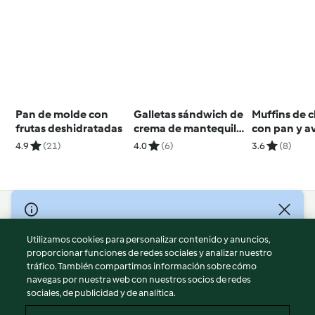
Pan de molde con
Galletas sándwich de
Muffins de 
frutas deshidratadas
crema de mantequilla
con pan y a
de cacahuetes
4.9
(21)
4.0
(6)
3.6
(8)
© Copyright 2026
Utilizamos cookies para personalizar contenido y anuncios,
Términos de uso
proporcionar funciones de redes sociales y analizar nuestro
Política de privacidad
tráfico. También compartimos información sobre cómo
Aviso legal
navegas por nuestra web con nuestros socios de redes
sociales, de publicidad y de analítica.
Información legal