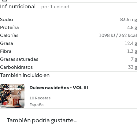
Inf. nutricional
por 1 unidad
Sodio
83.6 mg
Proteína
4.8 g
Calorías
1098 kJ / 262 kcal
Grasa
12.4 g
Fibra
1.3 g
Grasas saturadas
7 g
Carbohidratos
33 g
También incluido en
Dulces navideños - VOL III
10 Recetas
España
También podría gustarte...