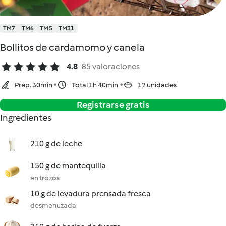
TM7
TM6
TM5
TM31
Bollitos de cardamomo y canela
4.8
85 valoraciones
Prep. 30min
Total 1h 40min
12 unidades
Registrarse gratis
Ingredientes
210 g de leche
150 g de mantequilla
en trozos
10 g de levadura prensada fresca
desmenuzada