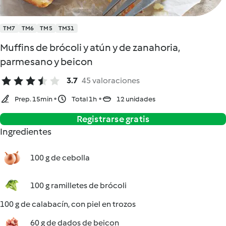
TM7
TM6
TM5
TM31
Muffins de brócoli y atún y de zanahoria,
parmesano y beicon
3.7
45 valoraciones
Prep. 15min
Total 1h
12 unidades
Registrarse gratis
Ingredientes
100 g de cebolla
100 g ramilletes de brócoli
100 g de calabacín, con piel en trozos
60 g de dados de beicon