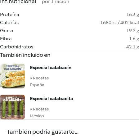
Inf. nutricional
por 1 ración
Proteína
16.3 g
Calorías
1680 kJ / 402 kcal
Grasa
19.2 g
Fibra
1.6 g
Carbohidratos
42.1 g
También incluido en
Especial calabacín
9 Recetas
España
Especial calabacita
9 Recetas
México
También podría gustarte...