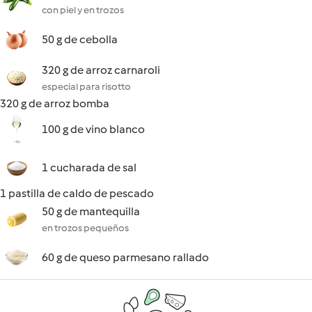
con piel y en trozos
50 g de cebolla
320 g de arroz carnaroli
especial para risotto
320 g de arroz bomba
100 g de vino blanco
1 cucharada de sal
1 pastilla de caldo de pescado
50 g de mantequilla
en trozos pequeños
60 g de queso parmesano rallado