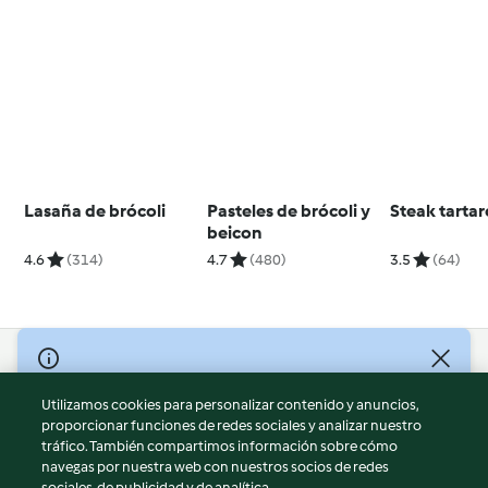
Lasaña de brócoli
Pasteles de brócoli y
Steak tartar
beicon
4.6
(314)
4.7
(480)
3.5
(64)
© Copyright 2026
Utilizamos cookies para personalizar contenido y anuncios,
Términos de uso
proporcionar funciones de redes sociales y analizar nuestro
Política de privacidad
tráfico. También compartimos información sobre cómo
Aviso legal
navegas por nuestra web con nuestros socios de redes
sociales, de publicidad y de analítica.