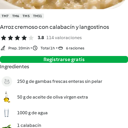
TM7
TM6
TM5
TM31
Arroz cremoso con calabacín y langostinos
3.8
114 valoraciones
Prep. 20min
Total 1h
6 raciones
Registrarse gratis
Ingredientes
250 g de gambas frescas enteras sin pelar
50 g de aceite de oliva virgen extra
1000 g de agua
1 calabacín