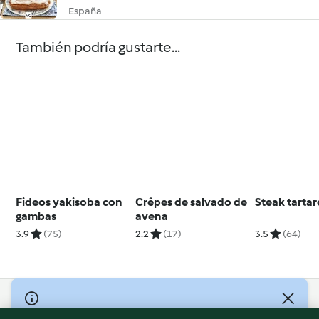
España
También podría gustarte...
Fideos yakisoba con
Crêpes de salvado de
Steak tartar
gambas
avena
3.9
(75)
2.2
(17)
3.5
(64)
© Copyright 2026