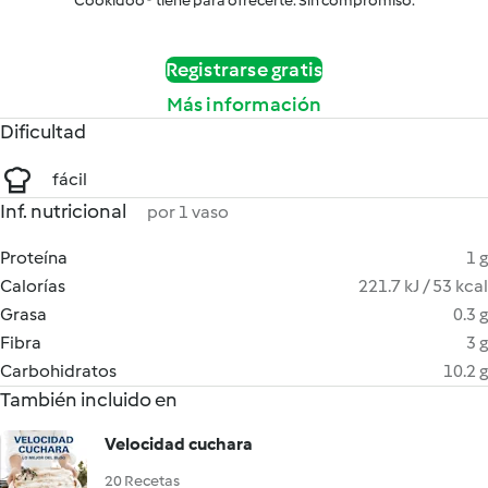
Cookidoo® tiene para ofrecerte. Sin compromiso.
Registrarse gratis
Más información
Dificultad
fácil
Inf. nutricional
por 1 vaso
Proteína
1 g
Calorías
221.7 kJ / 53 kcal
Grasa
0.3 g
Fibra
3 g
Carbohidratos
10.2 g
También incluido en
Velocidad cuchara
20 Recetas