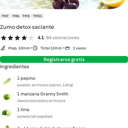
TM7
TM6
TM5
TM31
Zumo detox saciante
4.1
84 valoraciones
Prep. 10min
Total 10min
2 vasos
Registrarse gratis
Ingredientes
1 pepino
pelado, en trozos (aprox. 140 g)
1 manzana Granny Smith
descorazonada y en trozos
1 lima
pelada (sin pepitas)