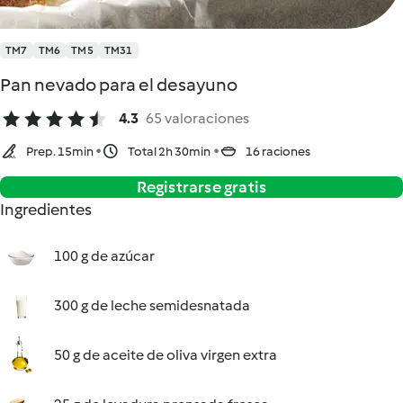
TM7
TM6
TM5
TM31
Pan nevado para el desayuno
4.3
65 valoraciones
Prep. 15min
Total 2h 30min
16 raciones
Registrarse gratis
Ingredientes
100 g de azúcar
300 g de leche semidesnatada
50 g de aceite de oliva virgen extra