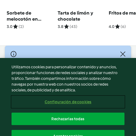
Sorbete de
Tarta de limón y
Fritos de m
melocotón en
chocolate
zurracapote
3.0
(2)
3.8
(43)
4.0
(6)
© Copyright 2026
Utilizamos cookies para personalizar contenido y anuncios,
Términos de uso
proporcionar funciones de redes sociales y analizar nuestro
Política de privacidad
tráfico. También compartimos información sobre cómo
Aviso legal
navegas por nuestra web con nuestros socios de redes
sociales, de publicidad y de analítica.
Información legal
Cookies
Configuración de cookies
Reportar contenido
Cancelar suscripción
Rechazarlas todas
Declaración de accesibilidad
Español