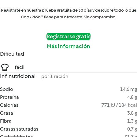
Regístrate en nuestra prueba gratuita de 30 días y descubre todo lo que
Cookidoo® tiene para ofrecerte. Sin compromiso.
Registrarse gratis
Más información
Dificultad
fácil
Inf. nutricional
por 1 ración
Sodio
14.6 mg
Proteína
4.8 g
Calorías
771 kJ / 184 kcal
Grasa
3.8 g
Fibra
1.3 g
Grasas saturadas
0.7 g
Carbohidratos
31.7 g