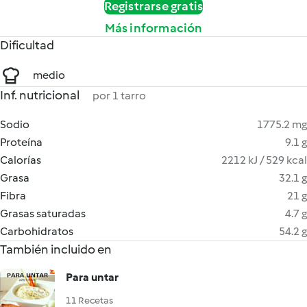
Registrarse gratis
Más información
Dificultad
medio
Inf. nutricional
por 1 tarro
Sodio
1775.2 mg
Proteína
9.1 g
Calorías
2212 kJ / 529 kcal
Grasa
32.1 g
Fibra
21 g
Grasas saturadas
4.7 g
Carbohidratos
54.2 g
También incluido en
Para untar
11 Recetas