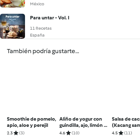
México
Para untar - Vol. I
11 Recetas
España
También podría gustarte...
Smoothie de pomelo,
Aliño de yogur con
Salsa de ca
apio, aloe y perejil
guindilla, ajo, limón y
(Kacang sam
cilantro
Indonesia
2.3
(3)
4.6
(10)
4.5
(11)