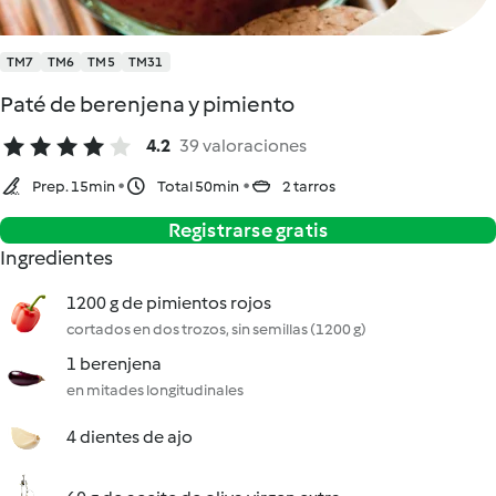
TM7
TM6
TM5
TM31
Paté de berenjena y pimiento
4.2
39 valoraciones
Prep. 15min
Total 50min
2 tarros
Registrarse gratis
Ingredientes
1200 g de pimientos rojos
cortados en dos trozos, sin semillas (1200 g)
1 berenjena
en mitades longitudinales
4 dientes de ajo