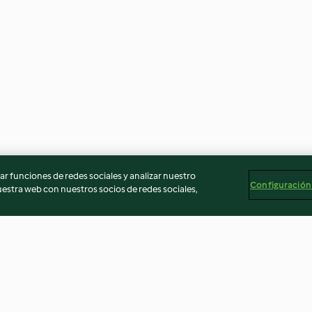
r funciones de redes sociales y analizar nuestro
Configuración
stra web con nuestros socios de redes sociales,
t poires aux
Lasagne aux légumes anciens
Tartinade de lent