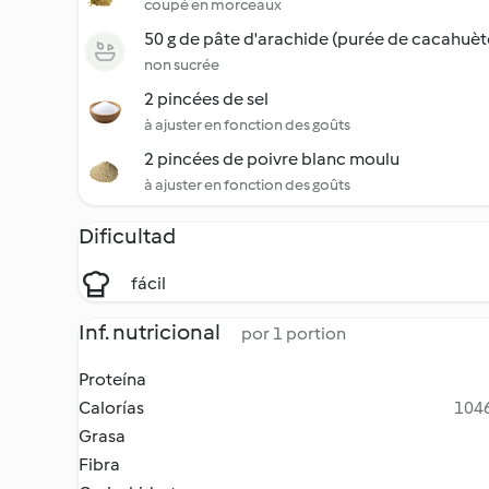
coupé en morceaux
50 g de pâte d'arachide (purée de cacahuèt
non sucrée
2 pincées de sel
à ajuster en fonction des goûts
2 pincées de poivre blanc moulu
à ajuster en fonction des goûts
Dificultad
fácil
Inf. nutricional
por 1 portion
Proteína
Calorías
1046
Grasa
Fibra