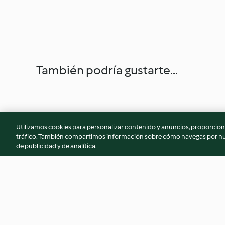
También podría gustarte...
Utilizamos cookies para personalizar contenido y anuncios, proporciona
tráfico. También compartimos información sobre cómo navegas por nue
de publicidad y de analítica.
Polenta aux olives
Fèves, petits pois e