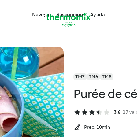
Navega
Suscripción
Ayuda
TM7
TM6
TM5
Purée de cé
3.6
17 val
Prep. 10min