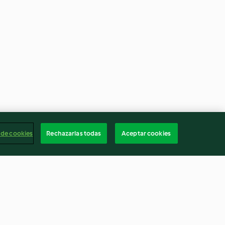
 de cookies
Rechazarlas todas
Aceptar cookies
illes
Storzapretti - boulettes de