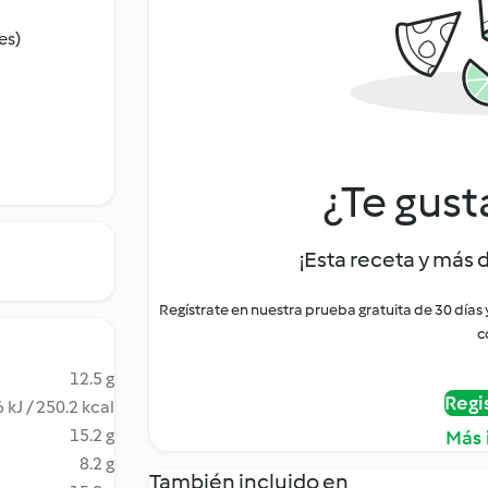
es)
¿Te gust
¡Esta receta y más 
Regístrate en nuestra prueba gratuita de 30 días
c
12.5 g
Regi
 kJ / 250.2 kcal
15.2 g
Más 
8.2 g
También incluido en