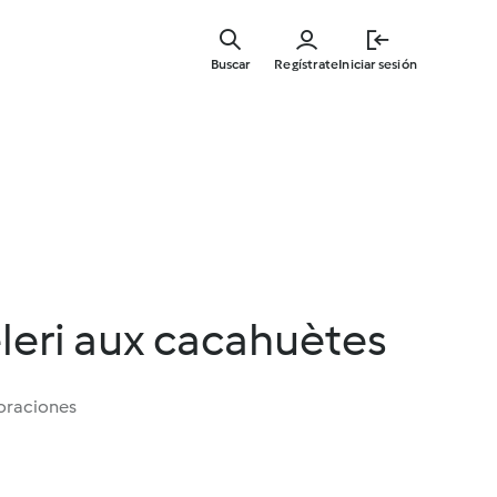
Ir
al
Buscar
Regístrate
Iniciar sesión
contenid
principal
leri aux cacahuètes
oraciones