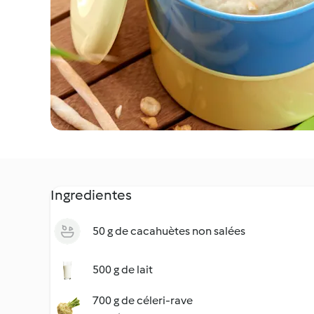
Ingredientes
50 g de cacahuètes non salées
500 g de lait
700 g de céleri-rave