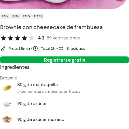
TM7
TM6
TM5
TM31
Brownie con cheesecake de frambuesa
4.2
89 valoraciones
Prep. 15min
Total 2h
8 raciones
Registrarse gratis
Ingredientes
Brownie
80 g de mantequilla
a temperatura ambiente, en trozos
90 g de azúcar
90 g de azúcar moreno