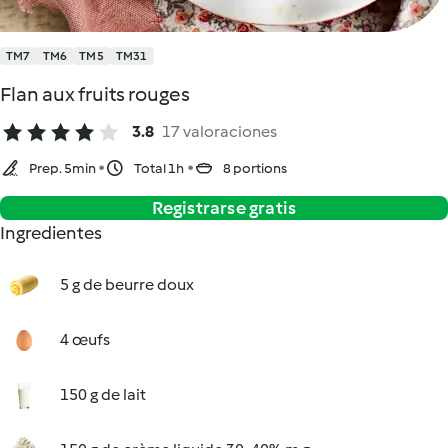
TM7
TM6
TM5
TM31
Flan aux fruits rouges
3.8
17 valoraciones
Prep. 5min
Total 1h
8 portions
Registrarse gratis
Ingredientes
5 g de beurre doux
4 œufs
150 g de lait