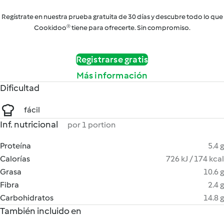
Regístrate en nuestra prueba gratuita de 30 días y descubre todo lo que
Cookidoo® tiene para ofrecerte. Sin compromiso.
Registrarse gratis
Más información
Dificultad
fácil
Inf. nutricional
por 1 portion
Proteína
5.4 g
Calorías
726 kJ / 174 kcal
Grasa
10.6 g
Fibra
2.4 g
Carbohidratos
14.8 g
También incluido en