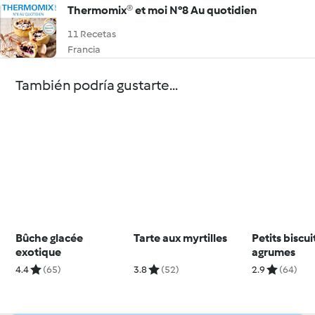
Thermomix® et moi N°8 Au quotidien
11 Recetas
Francia
También podría gustarte...
Bûche glacée
Tarte aux myrtilles
Petits biscui
exotique
agrumes
4.4
(65)
3.8
(52)
2.9
(64)