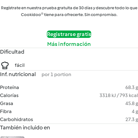
Regístrate en nuestra prueba gratuita de 30 días y descubre todo lo que
Cookidoo® tiene para ofrecerte. Sin compromiso.
Registrarse gratis
Más información
Dificultad
fácil
Inf. nutricional
por 1 portion
Proteína
68.3 g
Calorías
3318 kJ / 793 kcal
Grasa
45.8 g
Fibra
4 g
Carbohidratos
27.3 g
También incluido en