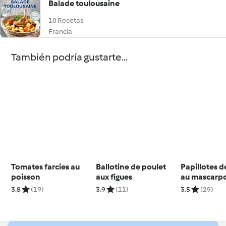
Balade toulousaine
10 Recetas
Francia
También podría gustarte...
Tomates farcies au
Ballotine de poulet
Papillotes d
poisson
aux figues
au mascarp
3.8
(19)
3.9
(11)
3.5
(29)