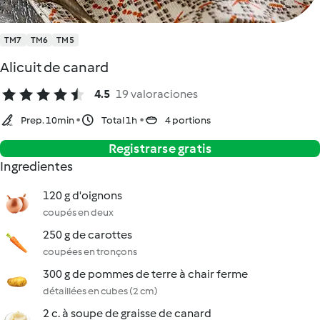
TM7
TM6
TM5
Alicuit de canard
4.5
19 valoraciones
Prep. 10min
Total 1h
4 portions
Registrarse gratis
Ingredientes
120 g d'oignons
coupés en deux
250 g de carottes
coupées en tronçons
300 g de pommes de terre à chair ferme
détaillées en cubes (2 cm)
2 c. à soupe de graisse de canard