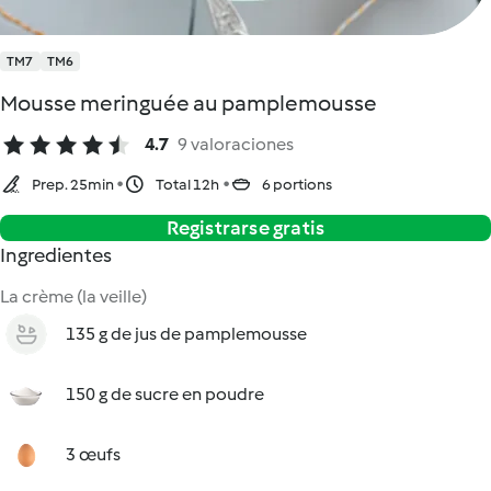
TM7
TM6
Mousse meringuée au pamplemousse
4.7
9 valoraciones
Prep. 25min
Total 12h
6 portions
Registrarse gratis
Ingredientes
La crème (la veille)
135 g de jus de pamplemousse
150 g de sucre en poudre
3 œufs