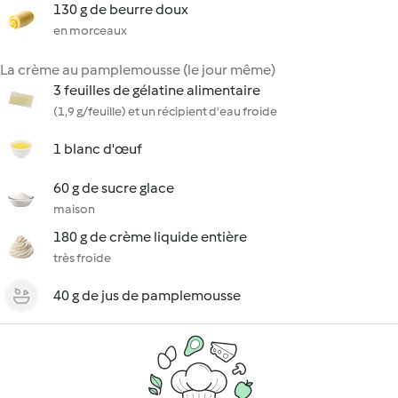
130 g de beurre doux
en morceaux
La crème au pamplemousse (le jour même)
3 feuilles de gélatine alimentaire
(1,9 g/feuille) et un récipient d'eau froide
1 blanc d'œuf
60 g de sucre glace
maison
180 g de crème liquide entière
très froide
40 g de jus de pamplemousse