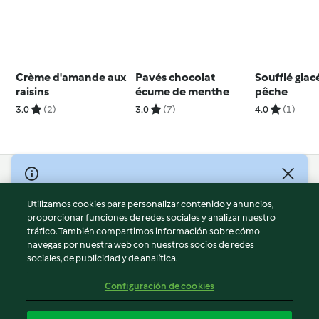
Crème d'amande aux
Pavés chocolat
Soufflé glacé
raisins
écume de menthe
pêche
3.0
(2)
3.0
(7)
4.0
(1)
© Copyright 2026
Utilizamos cookies para personalizar contenido y anuncios,
Términos de uso
proporcionar funciones de redes sociales y analizar nuestro
Política de privacidad
tráfico. También compartimos información sobre cómo
Aviso legal
navegas por nuestra web con nuestros socios de redes
sociales, de publicidad y de analítica.
Información legal
Cookies
Configuración de cookies
Reportar contenido
Cancelar suscripción