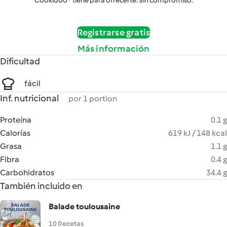
Cookidoo® tiene para ofrecerte. Sin compromiso.
Registrarse gratis
Más información
Dificultad
fácil
Inf. nutricional
por 1 portion
Proteína
0.1 g
Calorías
619 kJ / 148 kcal
Grasa
1.1 g
Fibra
0.4 g
Carbohidratos
34.4 g
También incluido en
Balade toulousaine
10 Recetas