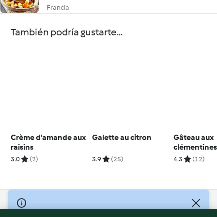
Francia
También podría gustarte...
Crème d'amande aux
Galette au citron
Gâteau aux
raisins
clémentine
3.0
(2)
3.9
(25)
4.3
(12)
© Copyright 2026