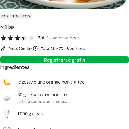
TM7
TM6
TM5
Millas
3.6
14 valoraciones
Prep. 10min
Total 1h
8 portions
Registrarse gratis
Ingredientes
le zeste d'une orange non traitée
50 g de sucre en poudre
et 1 c. à soupe pour la cuisson
1000 g d'eau