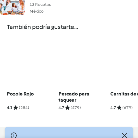
13 Recetas
México
También podría gustarte...
Pozole Rojo
Pescado para
Carnitas de
taquear
4.1
(284)
4.7
(479)
4.7
(679)