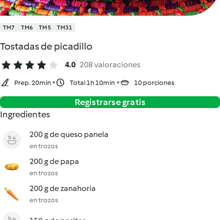
TM7
TM6
TM5
TM31
Tostadas de picadillo
4.0
208 valoraciones
Prep. 20min
Total 1h 10min
10 porciones
Registrarse gratis
Ingredientes
200 g de queso panela
en trozos
200 g de papa
en trozos
200 g de zanahoria
en trozos