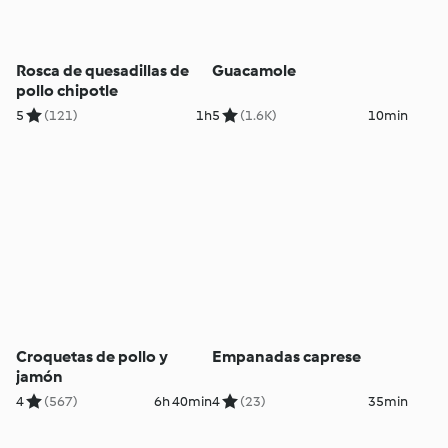
Rosca de quesadillas de
Guacamole
pollo chipotle
5
(121)
1h
5
(1.6K)
10min
Croquetas de pollo y
Empanadas caprese
jamón
4
(567)
6h 40min
4
(23)
35min