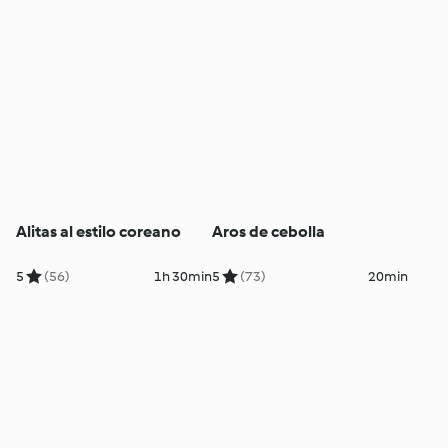
Alitas al estilo coreano
Aros de cebolla
5
(56)
1h 30min
5
(73)
20min