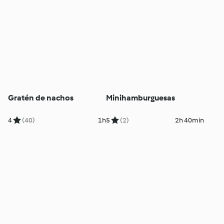
Gratén de nachos
Minihamburguesas
4
(40)
1h
5
(2)
2h 40min