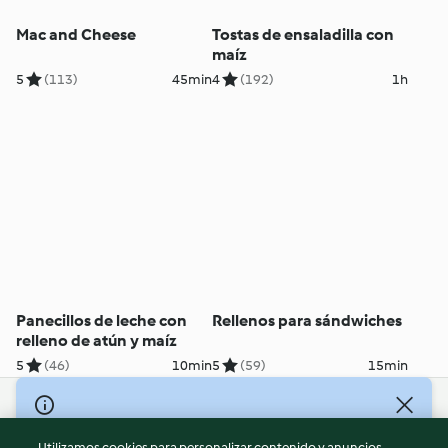
Mac and Cheese
Tostas de ensaladilla con
maíz
5
(113)
45min
4
(192)
1h
Panecillos de leche con
Rellenos para sándwiches
relleno de atún y maíz
5
(46)
10min
5
(59)
15min
© Copyright 2026
Utilizamos cookies para personalizar contenido y anuncios,