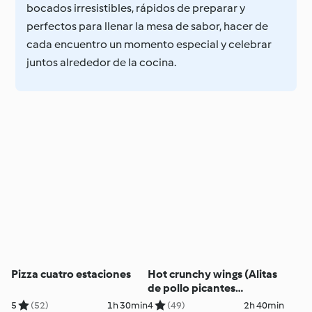
bocados irresistibles, rápidos de preparar y
perfectos para llenar la mesa de sabor, hacer de
cada encuentro un momento especial y celebrar
juntos alrededor de la cocina.
Pizza cuatro estaciones
Hot crunchy wings (Alitas
de pollo picantes
crujientes)
5
(52)
1h 30min
4
(49)
2h 40min