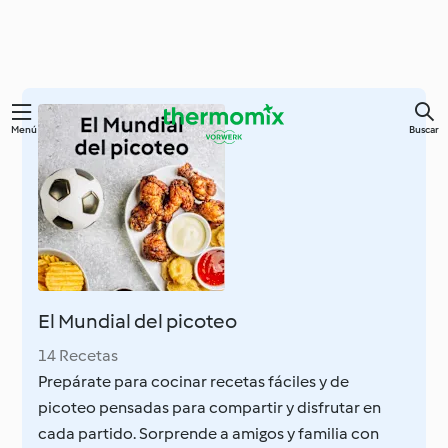
Ir
Menú
Buscar
al
contenido
principal
El Mundial del picoteo
14 Recetas
Prepárate para cocinar recetas fáciles y de
picoteo pensadas para compartir y disfrutar en
cada partido. Sorprende a amigos y familia con