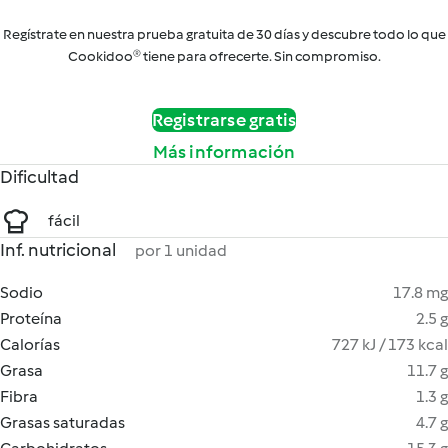
Regístrate en nuestra prueba gratuita de 30 días y descubre todo lo que
Cookidoo® tiene para ofrecerte. Sin compromiso.
Registrarse gratis
Más información
Dificultad
fácil
Inf. nutricional
por 1 unidad
Sodio
17.8 mg
Proteína
2.5 g
Calorías
727 kJ / 173 kcal
Grasa
11.7 g
Fibra
1.3 g
Grasas saturadas
4.7 g