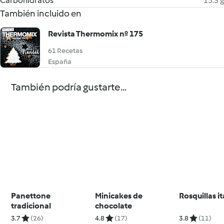
Carbohidratos
15.3 g
También incluido en
Revista Thermomix nº 175
61 Recetas
España
También podría gustarte...
Panettone
Minicakes de
Rosquillas i
tradicional
chocolate
3.7
(26)
4.8
(17)
3.8
(11)