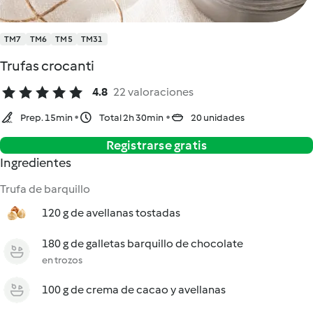
TM7
TM6
TM5
TM31
Trufas crocanti
4.8
22 valoraciones
Prep. 15min
Total 2h 30min
20 unidades
Registrarse gratis
Ingredientes
Trufa de barquillo
120 g de avellanas tostadas
180 g de galletas barquillo de chocolate
en trozos
100 g de crema de cacao y avellanas