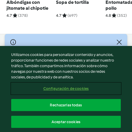
Albóndigas con
Sopa de tortilla
Entomatada
jitomate al chipotle
pollo
4.7
(378)
4.7
(697)
4.8
(352)
© Copyright 2026
Utilizamos cookies para personalizar contenido y anuncios,
Términos de uso
proporcionar funciones de redes sociales y analizar nuestro
Política de privacidad
tráfico. También compartimos información sobre cómo
Aviso legal
navegas por nuestra web con nuestros socios de redes
sociales, de publicidad y de analítica.
Información legal
Cookies
Configuración de cookies
Reportar contenido
Cancelar suscripción
Rechazarlas todas
Declaración de accesibilidad
Español
Aceptar cookies