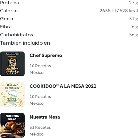
Proteína
27 g
Calorías
2638 kJ / 628 kcal
Grasa
31 g
Fibra
6 g
Carbohidratos
56 g
También incluido en
Chef Supremo
10 Recetas
México
COOKIDOO® A LA MESA 2021
10 Recetas
México
Nuestra Mesa
33 Recetas
México