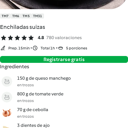
TM7
TM6
TM5
TM31
Enchiladas suizas
4.8
780 valoraciones
Prep. 15min
Total 1h
5 porciones
Registrarse gratis
Ingredientes
150 g de queso manchego
en trozos
800 g de tomate verde
en trozos
70 g de cebolla
en trozos
3 dientes de ajo