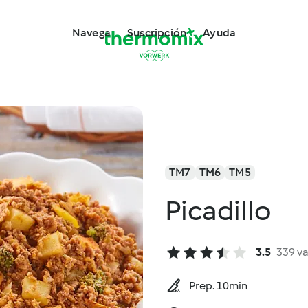
Navega
Suscripción
Ayuda
TM7
TM6
TM5
Picadillo
3.5
339 v
Prep. 10min