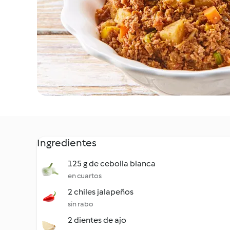
Ingredientes
125 g de cebolla blanca
en cuartos
2 chiles jalapeños
sin rabo
2 dientes de ajo