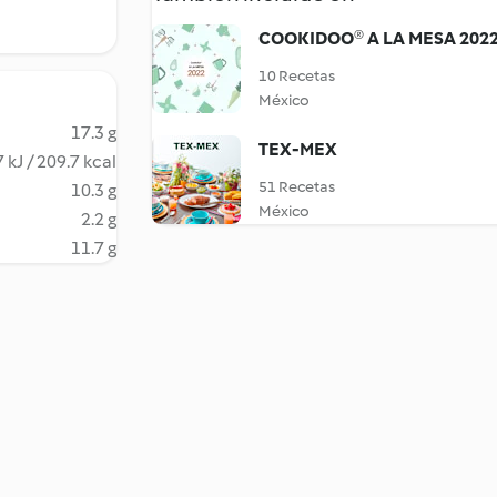
COOKIDOO® A LA MESA 202
10 Recetas
México
17.3 g
TEX-MEX
 kJ / 209.7 kcal
51 Recetas
10.3 g
México
2.2 g
11.7 g