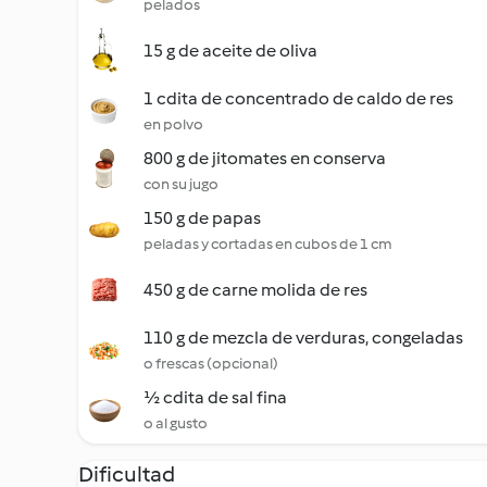
pelados
15 g de aceite de oliva
1 cdita de concentrado de caldo de res
en polvo
800 g de jitomates en conserva
con su jugo
150 g de papas
peladas y cortadas en cubos de 1 cm
450 g de carne molida de res
110 g de mezcla de verduras, congeladas
o frescas (opcional)
½ cdita de sal fina
o al gusto
Dificultad