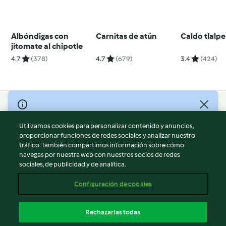
Albóndigas con
Carnitas de atún
Caldo tlalp
jitomate al chipotle
4.7
(378)
4.7
(679)
3.4
(424)
© Copyright 2026
Utilizamos cookies para personalizar contenido y anuncios,
Términos de uso
proporcionar funciones de redes sociales y analizar nuestro
Política de privacidad
tráfico. También compartimos información sobre cómo
Aviso legal
navegas por nuestra web con nuestros socios de redes
sociales, de publicidad y de analítica.
Información legal
Cookies
Configuración de cookies
Reportar contenido
Cancelar suscripción
Rechazarlas todas
Declaración de accesibilidad