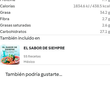
Calorías
1834.6 kJ / 438.5 kcal
Grasa
34.2 g
Fibra
2.7 g
Grasas saturadas
2.6 g
Carbohidratos
27.1 g
También incluido en
EL SABOR DE SIEMPRE
55 Recetas
México
También podría gustarte...