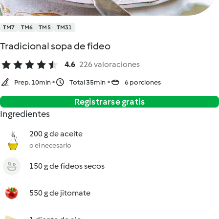
TM7
TM6
TM5
TM31
Tradicional sopa de fideo
4.6
226 valoraciones
Prep. 10min
Total 35min
6 porciones
Registrarse gratis
Ingredientes
200 g de aceite
o el necesario
150 g de fideos secos
550 g de jitomate