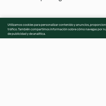
Utilizamos cookies para personalizar contenido y anuncios, proporciona
tráfico. También compartimos información sobre cómo navegas por nue
de publicidad y de analítica.
Alambre de pescado
Muslos de pollo en
nopales TM6
4.5
(61)
4.6
(97)
© Copyright 2026