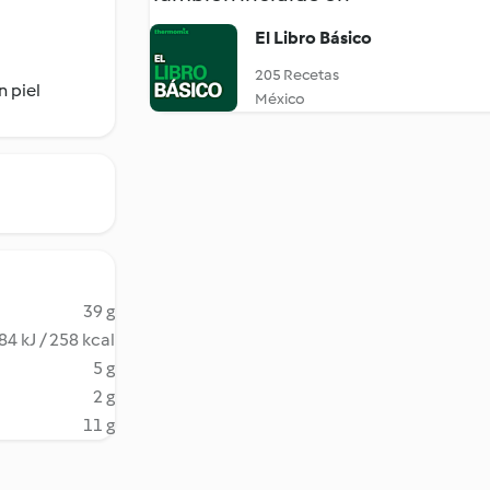
El Libro Básico
205 Recetas
n piel
México
39 g
84 kJ / 258 kcal
5 g
2 g
11 g