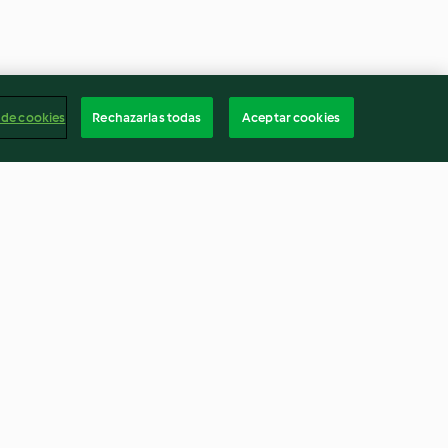
 de cookies
Rechazarlas todas
Aceptar cookies
pales
Jugo de carne al chipotle
3.8
(51)