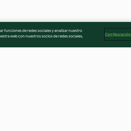
r funciones de redes sociales y analizar nuestro
Configuración
stra web con nuestros socios de redes sociales,
 adobo con
Pescado con ajo y chile de
Ensalada de no
árbol
4.1
(57)
2.8
(54)