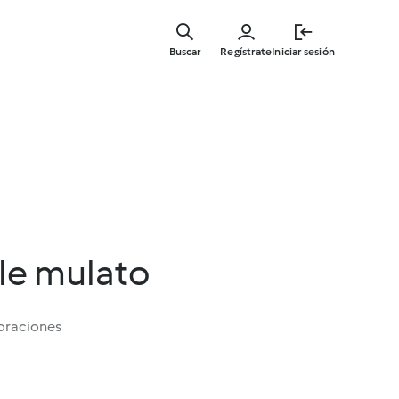
Ir
al
Buscar
Regístrate
Iniciar sesión
contenid
principal
ile mulato
oraciones