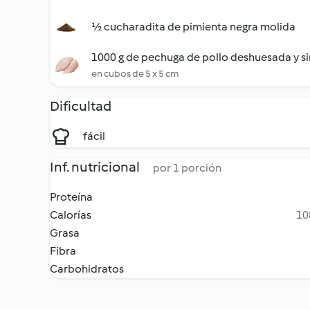
½ cucharadita de pimienta negra molida
1000 g de pechuga de pollo deshuesada y si
en cubos de 5 x 5 cm
Dificultad
fácil
Inf. nutricional
por 1 porción
Proteína
Calorías
10
Grasa
Fibra
Carbohidratos