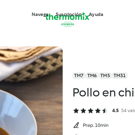
Navega
Suscripción
Ayuda
TM7
TM6
TM5
TM31
Pollo en ch
4.5
54 val
Prep. 10min