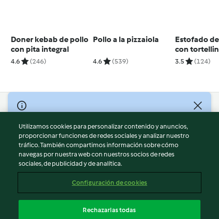
Doner kebab de pollo
Pollo a la pizzaiola
Estofado de
con pita integral
con tortellin
4.6
(246)
4.6
(539)
3.5
(124)
© Copyright 2026
Utilizamos cookies para personalizar contenido y anuncios,
Términos de uso
proporcionar funciones de redes sociales y analizar nuestro
Política de privacidad
tráfico. También compartimos información sobre cómo
Aviso legal
navegas por nuestra web con nuestros socios de redes
sociales, de publicidad y de analítica.
Información legal
Cookies
Configuración de cookies
Reportar contenido
Cancelar suscripción
Rechazarlas todas
Declaración de accesibilidad