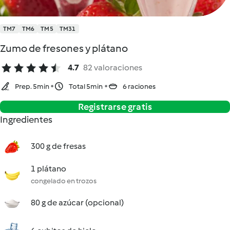
TM7
TM6
TM5
TM31
Zumo de fresones y plátano
4.7
82 valoraciones
Prep. 5min
Total 5min
6 raciones
Registrarse gratis
Ingredientes
300 g de fresas
1 plátano
congelado en trozos
80 g de azúcar (opcional)