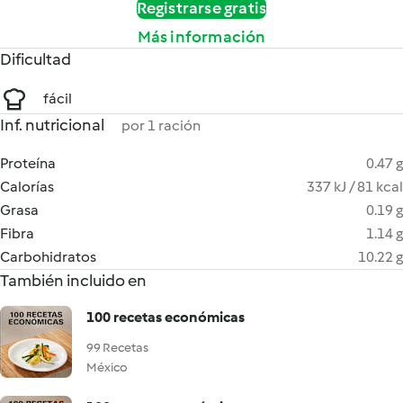
Registrarse gratis
Más información
Dificultad
fácil
Inf. nutricional
por 1 ración
Proteína
0.47 g
Calorías
337 kJ / 81 kcal
Grasa
0.19 g
Fibra
1.14 g
Carbohidratos
10.22 g
También incluido en
100 recetas económicas
99 Recetas
México