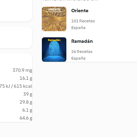
Oriente
101 Recetas
España
Ramadán
26 Recetas
España
370.9 mg
16.1 g
75 kJ / 615 kcal
39 g
29.8 g
6.1 g
64.6 g