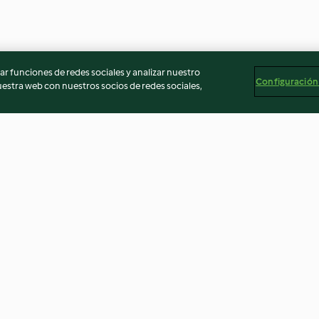
r funciones de redes sociales y analizar nuestro
Configuración
stra web con nuestros socios de redes sociales,
ambuesas
Quiche de calabaza y queso
Chutney de ma
feta
3.9
(36)
4.5
(24)