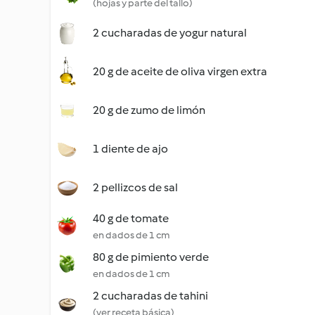
(hojas y parte del tallo)
2 cucharadas de yogur natural
20 g de aceite de oliva virgen extra
20 g de zumo de limón
1 diente de ajo
2 pellizcos de sal
40 g de tomate
en dados de 1 cm
80 g de pimiento verde
en dados de 1 cm
2 cucharadas de tahini
(ver receta básica)