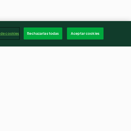
 de cookies
Rechazarlas todas
Aceptar cookies
nzana
Tahini - Oriente Próximo
4.1
(70)