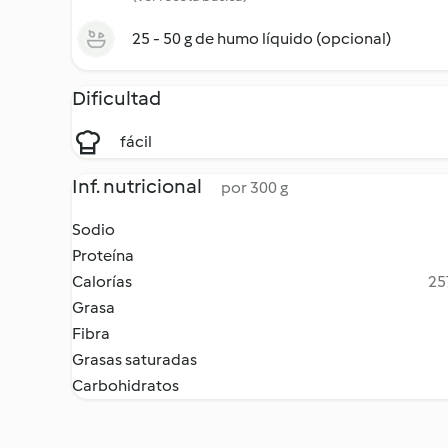
25 - 50 g de humo líquido (opcional)
Dificultad
fácil
Inf. nutricional
por 300 g
Sodio
Proteína
Calorías
25
Grasa
Fibra
Grasas saturadas
Carbohidratos