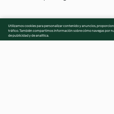
Utilizamos cookies para personalizar contenido y anuncios, proporciona
tráfico. También compartimos información sobre cómo navegas por nue
de publicidad y de analítica.
Pesto de rúcula y avellanas
Cheesecake de fr
vegano
4.8
(86)
4.4
(91)
© Copyright 2026