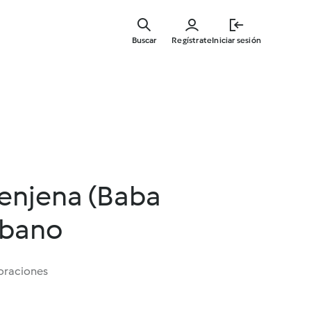
Ir
al
Buscar
Regístrate
Iniciar sesión
contenid
principal
renjena (Baba
íbano
oraciones