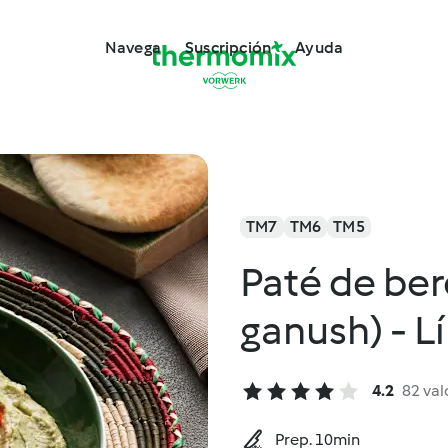
Navega
Suscripción
Ayuda
TM7
TM6
TM5
Paté de be
ganush) - L
4.2
82 val
Prep. 10min