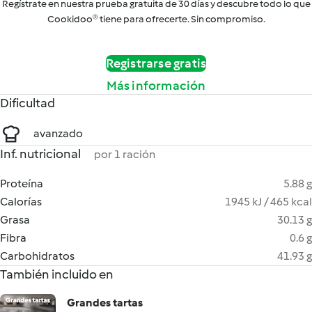
Regístrate en nuestra prueba gratuita de 30 días y descubre todo lo que
Cookidoo® tiene para ofrecerte. Sin compromiso.
Registrarse gratis
Más información
Dificultad
avanzado
Inf. nutricional
por 1 ración
Proteína
5.88 g
Calorías
1945 kJ / 465 kcal
Grasa
30.13 g
Fibra
0.6 g
Carbohidratos
41.93 g
También incluido en
Grandes tartas