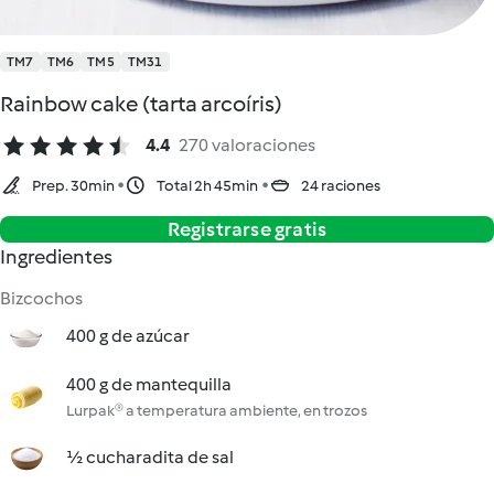
TM7
TM6
TM5
TM31
Rainbow cake (tarta arcoíris)
4.4
270 valoraciones
Prep. 30min
Total 2h 45min
24 raciones
Registrarse gratis
Ingredientes
Bizcochos
400 g de azúcar
400 g de mantequilla
Lurpak® a temperatura ambiente, en trozos
½ cucharadita de sal