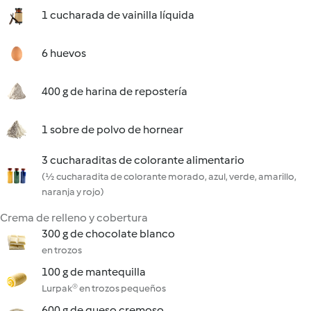
1 cucharada de vainilla líquida
6 huevos
400 g de harina de repostería
1 sobre de polvo de hornear
3 cucharaditas de colorante alimentario
(½ cucharadita de colorante morado, azul, verde, amarillo,
naranja y rojo)
Crema de relleno y cobertura
300 g de chocolate blanco
en trozos
100 g de mantequilla
Lurpak® en trozos pequeños
600 g de queso cremoso