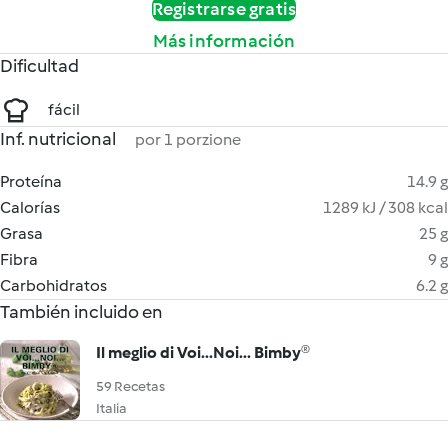
Registrarse gratis
Más información
Dificultad
fácil
Inf. nutricional
por 1 porzione
Proteína
14.9 g
Calorías
1289 kJ / 308 kcal
Grasa
25 g
Fibra
9 g
Carbohidratos
6.2 g
También incluido en
Il meglio di Voi...Noi... Bimby®
59 Recetas
Italia