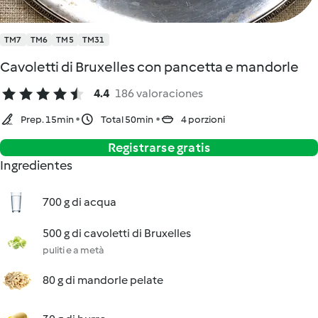
TM7
TM6
TM5
TM31
Cavoletti di Bruxelles con pancetta e mandorle
4.4
186 valoraciones
Prep. 15min
Total 50min
4 porzioni
Registrarse gratis
Ingredientes
700 g di acqua
500 g di cavoletti di Bruxelles
puliti e a metà
80 g di mandorle pelate