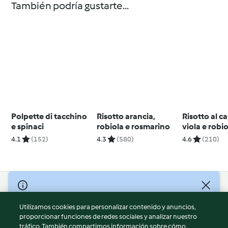
También podría gustarte...
Polpette di tacchino
Risotto arancia,
Risotto al c
e spinaci
robiola e rosmarino
viola e robi
4.1
(152)
4.3
(580)
4.6
(210)
© Copyright 2026
Utilizamos cookies para personalizar contenido y anuncios,
Términos de uso
proporcionar funciones de redes sociales y analizar nuestro
Política de privacidad
tráfico. También compartimos información sobre cómo